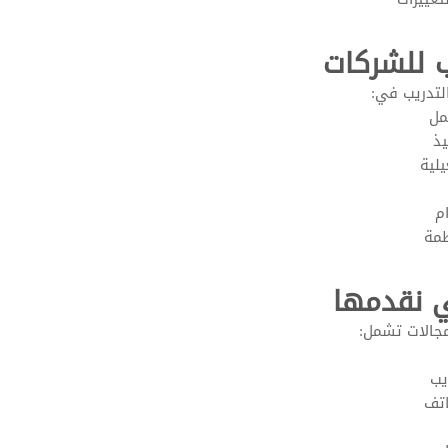
ب للشركات
لتدريب في:
مل
يذ
يلية
م
ظمة
ي نقدمها
جالات تشمل:
يب
اتف