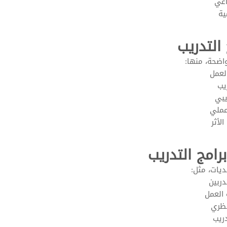
اعي
ية
التدريب
واضحة، منها:
لعمل
يب
يبي
عملي
لأثر
رامج التدريب
يات، مثل:
دربين
 العمل
نظري
دريب