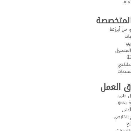
عام
 المتخصصة
 من أبرزها:
يات
يب
المحمول
تة
صطناعي
لمنصات
ق العمل
ل على:
ة بعمق
أعلى
 الخارجي
يع
تغييرات